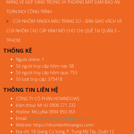
MANG VẺ ĐẸP SANG TRỌNG VÀ THOÁNG MÁT ĐẢM BẢO AN
TOÀN MỌI CÔNG TRÌNH.
CỬA NHÔM XINGFA MÀU TRẮNG SỨ – BÀN GIAO VÁCH VÀ
CỬA NHÔM CAO CẤP KÍNH MỜ CHO CHỊ QUÊ TẠI QUẬN 3 –
TPHCM.
THỐNG KÊ
Người online: 1
Số người truy câp hôm nay: 68
Số người truy câp hôm qua: 753
Số lượt truy cập: 375418
THÔNG TIN LIÊN HỆ
CÔNG TY CỔ PHẦN HOWINDOWS
Điện thoại: Mr.Vũ 0906 271 232
Hotline: Ms.LyNa 0934 950 353
Email:
nhomkinhhoangvusg@gmail.com
Website: https://nhomkinhhoangvu.com/
Địa chỉ: 18 Giang Cự Vọng, P. Trung Mỹ Tây, Quận 12