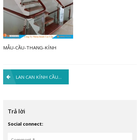
MẪU-CẦU-THANG-KÍNH
Điều
LAN CAN KÍNH CẦU THANG – MẪU MÃ HIỆN ĐẠI – THẨM MỸ SANG TRỌNG VÀ AN TOÀN KHI SỬ DỤNG.
hướng
bài
viết
Trả lời
Social connect: