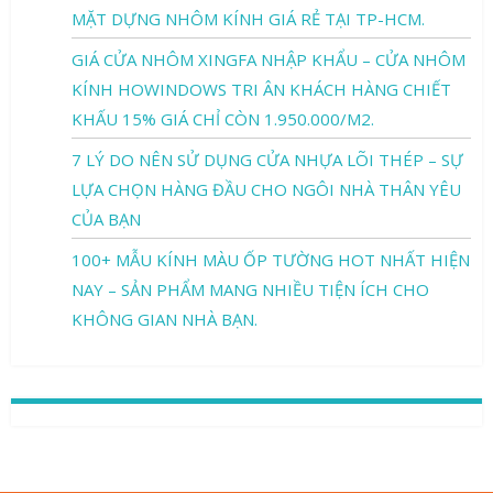
MẶT DỰNG NHÔM KÍNH GIÁ RẺ TẠI TP-HCM.
GIÁ CỬA NHÔM XINGFA NHẬP KHẨU – CỬA NHÔM
KÍNH HOWINDOWS TRI ÂN KHÁCH HÀNG CHIẾT
KHẤU 15% GIÁ CHỈ CÒN 1.950.000/M2.
7 LÝ DO NÊN SỬ DỤNG CỬA NHỰA LÕI THÉP – SỰ
LỰA CHỌN HÀNG ĐẦU CHO NGÔI NHÀ THÂN YÊU
CỦA BẠN
100+ MẪU KÍNH MÀU ỐP TƯỜNG HOT NHẤT HIỆN
NAY – SẢN PHẨM MANG NHIỀU TIỆN ÍCH CHO
KHÔNG GIAN NHÀ BẠN.