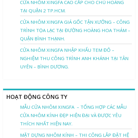
CỬA NHÔM XINGFA CAO CẤP CHO CHÚ HOÀNG
TẠI QUẬN 2 TP.HCM.
CỬA NHÔM XINGFA GIÁ GỐC TẬN XƯỞNG – CÔNG
TRÌNH TỌA LẠC TẠI ĐƯỜNG HOÀNG HOA THÁM –
QUẬN BÌNH THẠNH.
CỬA NHÔM XINGFA NHẬP KHẨU TEM ĐỎ –
NGHIỆM THU CÔNG TRÌNH ANH KHÁNH TẠI TÂN
UYÊN – BÌNH DƯƠNG.
HOẠT ĐỘNG CÔNG TY
MẪU CỬA NHÔM XINGFA – TỔNG HỢP CÁC MẪU
CỬA NHÔM KÍNH ĐẸP HIỆN ĐẠI VÀ ĐƯỢC YÊU
THÍCH NHẤT HIỆN NAY.
MẶT DỰNG NHÔM KÍNH – THI CÔNG LẮP ĐẶT HỆ