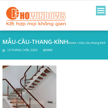
MẪU-CẦU-THANG-KÍNH
home
/
mẫu-cầu-thang-kính
19 THÁNG CHÍN, 2020
@DMIN