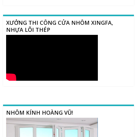
XƯỞNG THI CÔNG CỬA NHÔM XINGFA,
NHỰA LÕI THÉP
NHÔM KÍNH HOÀNG VŨ!