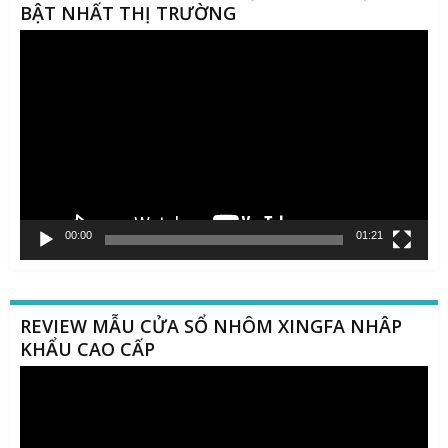
BẬT NHẤT THỊ TRƯỜNG
Trình
chơi
Video
00:00
01:21
REVIEW MẪU CỬA SỔ NHÔM XINGFA NHÂP
KHẨU CAO CẤP
Trình
chơi
Video