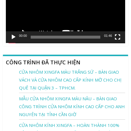
00:00
01:46
CÔNG TRÌNH ĐÃ THỰC HIỆN
CỬA NHÔM XINGFA MÀU TRẮNG SỨ – BÀN GIAO
VÁCH VÀ CỬA NHÔM CAO CẤP KÍNH MỜ CHO CHỊ
QUÊ TẠI QUẬN 3 – TPHCM.
MẪU CỬA NHÔM XINGFA MÀU NÂU – BÀN GIAO
CÔNG TRÌNH CỬA NHÔM KÍNH CAO CẤP CHO ANH
NGUYÊN TẠI TỈNH CẦN GIỜ
CỬA NHÔM KÍNH XINGFA – HOÀN THÀNH 100%