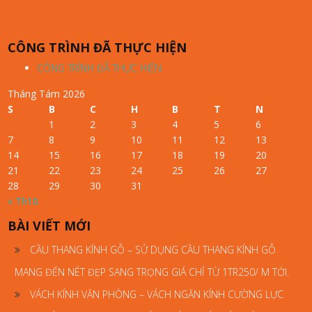
CÔNG TRÌNH ĐÃ THỰC HIỆN
CÔNG TRÌNH ĐÃ THỰC HIỆN
Tháng Tám 2026
S
B
C
H
B
T
N
1
2
3
4
5
6
7
8
9
10
11
12
13
14
15
16
17
18
19
20
21
22
23
24
25
26
27
28
29
30
31
« Th10
BÀI VIẾT MỚI
CẦU THANG KÍNH GỖ – SỬ DỤNG CẦU THANG KÍNH GỖ
MANG ĐẾN NÉT ĐẸP SANG TRỌNG GIÁ CHỈ TỪ 1TR250/ M TỚI.
VÁCH KÍNH VĂN PHÒNG – VÁCH NGĂN KÍNH CƯỜNG LỰC