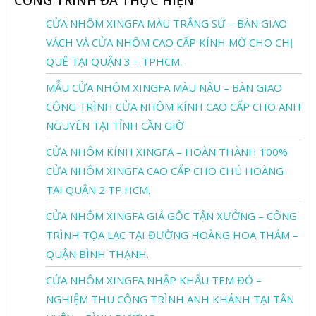
CỬA NHÔM XINGFA MÀU TRẮNG SỨ – BÀN GIAO
VÁCH VÀ CỬA NHÔM CAO CẤP KÍNH MỜ CHO CHỊ
QUÊ TẠI QUẬN 3 – TPHCM.
MẪU CỬA NHÔM XINGFA MÀU NÂU – BÀN GIAO
CÔNG TRÌNH CỬA NHÔM KÍNH CAO CẤP CHO ANH
NGUYÊN TẠI TỈNH CẦN GIỜ
CỬA NHÔM KÍNH XINGFA – HOÀN THÀNH 100%
CỬA NHÔM XINGFA CAO CẤP CHO CHÚ HOÀNG
TẠI QUẬN 2 TP.HCM.
CỬA NHÔM XINGFA GIÁ GỐC TẬN XƯỞNG – CÔNG
TRÌNH TỌA LẠC TẠI ĐƯỜNG HOÀNG HOA THÁM –
QUẬN BÌNH THẠNH.
CỬA NHÔM XINGFA NHẬP KHẨU TEM ĐỎ –
NGHIỆM THU CÔNG TRÌNH ANH KHÁNH TẠI TÂN