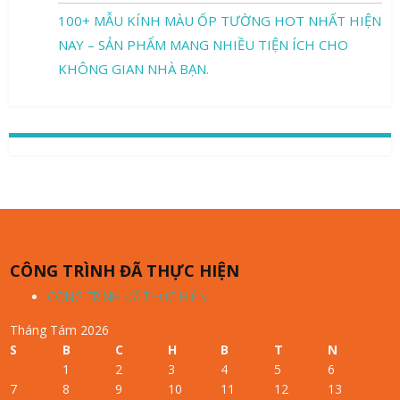
100+ MẪU KÍNH MÀU ỐP TƯỜNG HOT NHẤT HIỆN
NAY – SẢN PHẨM MANG NHIỀU TIỆN ÍCH CHO
KHÔNG GIAN NHÀ BẠN.
CÔNG TRÌNH ĐÃ THỰC HIỆN
CÔNG TRÌNH ĐÃ THỰC HIỆN
Tháng Tám 2026
S
B
C
H
B
T
N
1
2
3
4
5
6
7
8
9
10
11
12
13