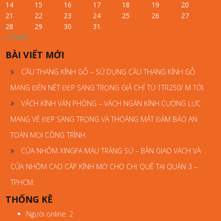
14
15
16
17
18
19
20
21
22
23
24
25
26
27
28
29
30
31
« Th10
BÀI VIẾT MỚI
CẦU THANG KÍNH GỖ – SỬ DỤNG CẦU THANG KÍNH GỖ
MANG ĐẾN NÉT ĐẸP SANG TRỌNG GIÁ CHỈ TỪ 1TR250/ M TỚI.
VÁCH KÍNH VĂN PHÒNG – VÁCH NGĂN KÍNH CƯỜNG LỰC
MANG VẺ ĐẸP SANG TRỌNG VÀ THOÁNG MÁT ĐẢM BẢO AN
TOÀN MỌI CÔNG TRÌNH.
CỬA NHÔM XINGFA MÀU TRẮNG SỨ – BÀN GIAO VÁCH VÀ
CỬA NHÔM CAO CẤP KÍNH MỜ CHO CHỊ QUÊ TẠI QUẬN 3 –
TPHCM.
THỐNG KÊ
Người online: 2