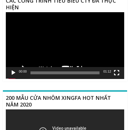
CÁC CÔNG TRÌNH TIÊU BIỂU CTY ĐÃ THỰC
HIỆN
Trình
chơi
Video
00:00
01:12
200 MẪU CỬA NHÔM XINGFA HOT NHẤT
NĂM 2020
Trình
chơi
Video