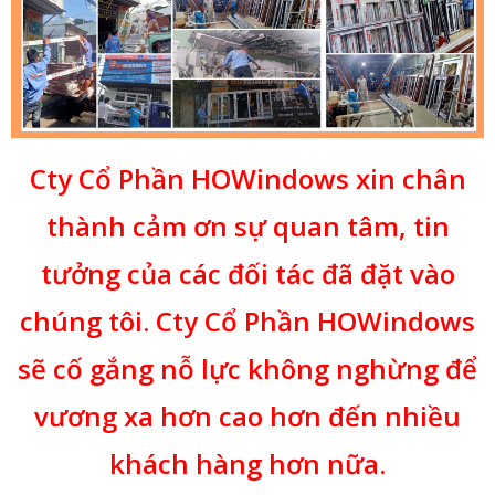
Cty Cổ Phần HOWindows xin chân
thành cảm ơn sự quan tâm, tin
tưởng của các đối tác đã đặt vào
chúng tôi. Cty Cổ Phần HOWindows
sẽ cố gắng nỗ lực không nghừng để
vương xa hơn cao hơn đến nhiều
khách hàng hơn nữa.