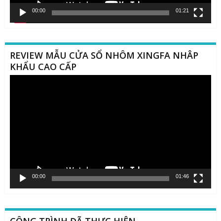
00:00
01:21
REVIEW MẪU CỬA SỔ NHÔM XINGFA NHÂP
KHẨU CAO CẤP
Trình
chơi
Video
00:00
01:46
CÔNG TRÌNH ĐÃ THỰC HIỆN