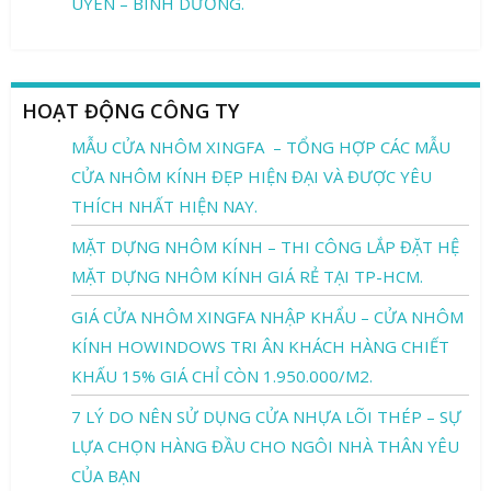
UYÊN – BÌNH DƯƠNG.
HOẠT ĐỘNG CÔNG TY
MẪU CỬA NHÔM XINGFA – TỔNG HỢP CÁC MẪU
CỬA NHÔM KÍNH ĐẸP HIỆN ĐẠI VÀ ĐƯỢC YÊU
THÍCH NHẤT HIỆN NAY.
MẶT DỰNG NHÔM KÍNH – THI CÔNG LẮP ĐẶT HỆ
MẶT DỰNG NHÔM KÍNH GIÁ RẺ TẠI TP-HCM.
GIÁ CỬA NHÔM XINGFA NHẬP KHẨU – CỬA NHÔM
KÍNH HOWINDOWS TRI ÂN KHÁCH HÀNG CHIẾT
KHẤU 15% GIÁ CHỈ CÒN 1.950.000/M2.
7 LÝ DO NÊN SỬ DỤNG CỬA NHỰA LÕI THÉP – SỰ
LỰA CHỌN HÀNG ĐẦU CHO NGÔI NHÀ THÂN YÊU
CỦA BẠN