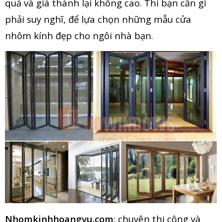
quả và giá thành lại không cao. Thì bạn cần gì
phải suy nghĩ, để lựa chọn những mẫu cửa
nhôm kính đẹp cho ngôi nhà bạn.
Nhomkinhhoangvu.com
: chuyên thi công và