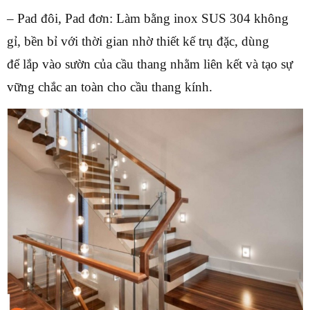
– Pad đôi, Pad đơn: Làm bằng inox SUS 304 không
gỉ, bền bỉ với thời gian nhờ thiết kế trụ đặc, dùng
để lắp vào sườn của cầu thang nhằm liên kết và tạo sự
vững chắc an toàn cho cầu thang kính.