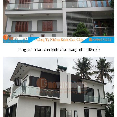
công-trình-lan-can-kinh-cầu-thang-nhfa-liền-kề