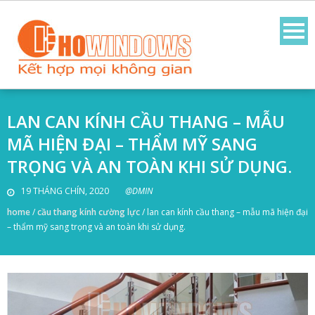
LAN CAN KÍNH CẦU THANG – MẪU
MÃ HIỆN ĐẠI – THẨM MỸ SANG
TRỌNG VÀ AN TOÀN KHI SỬ DỤNG.
19 THÁNG CHÍN, 2020
@DMIN
home
/
cầu thang kính cường lực
/
lan can kính cầu thang – mẫu mã hiện đại
– thẩm mỹ sang trọng và an toàn khi sử dụng.