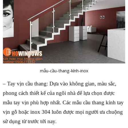
mẫu-cầu-thang-kính-inox
– Tay vịn cầu thang: Dựa vào không gian, màu sắc,
phong cách thiết kế của ngôi nhà để lựa chọn được
mẫu tay vịn phù hợp nhất. Các mẫu cầu thang kính tay
vịn gỗ hoặc inox 304 luôn được mọi người ưa chuộng
sử dụng từ trước tới nay.