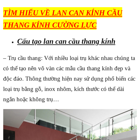
TÌM HIỂU VỀ LAN CAN KÍNH CẦU
THANG KÍNH CƯỜNG LỰC
Cấu tạo lan can cầu thang kính
– Trụ cầu thang: Với nhiều loại trụ khác nhau chúng ta
có thể tạo nên vô vàn các mẫu cầu thang kính đẹp và
độc đáo. Thông thường hiện nay sử dụng phổ biến các
loại trụ bằng gỗ, inox nhôm, kích thước có thể dài
ngắn hoặc không trụ…