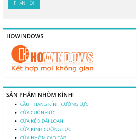
HOWINDOWS
SẢN PHẨM NHÔM KÍNH!
CẦU THANG KÍNH CƯỜNG LỰC
CỬA CUỐN ĐỨC
CỬA KÉO ĐÀI LOAN
CỬA KÍNH CƯỜNG LỰC
CỬA NHÔM CAO CẤP