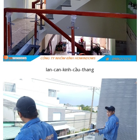
lan-can-kinh-cầu-thang