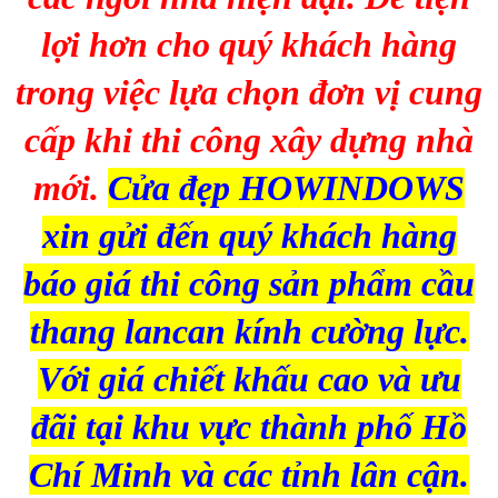
lợi hơn cho quý khách hàng
trong việc lựa chọn đơn vị cung
cấp khi thi công xây dựng nhà
mới.
Cửa đẹp HOWINDOWS
xin gửi đến quý khách hàng
báo giá thi công sản phẩm cầu
thang lancan kính cường lực.
Với giá chiết khấu cao và ưu
đãi tại khu vực thành phố Hồ
Chí Minh và các tỉnh lân cận.