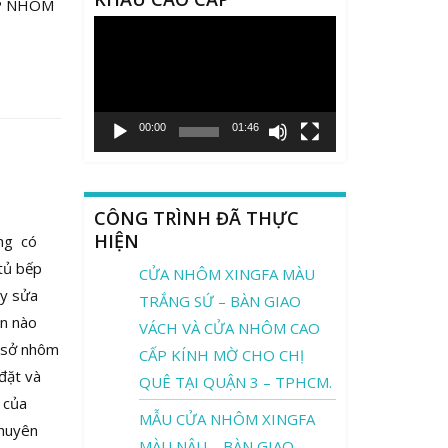
BẾP NHÔM
Trình
chơi
Video
00:00
01:46
CÔNG TRÌNH ĐÃ THỰC
HIỆN
ng có
tủ bếp
CỬA NHÔM XINGFA MÀU
ay sửa
TRẮNG SỨ – BÀN GIAO
ận nào
VÁCH VÀ CỬA NHÔM CAO
ơ sở nhôm
CẤP KÍNH MỜ CHO CHỊ
đặt và
QUÊ TẠI QUẬN 3 – TPHCM.
 của
MẪU CỬA NHÔM XINGFA
chuyên
MÀU NÂU – BÀN GIAO