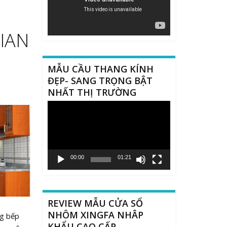
IAN
MẪU CẦU THANG KÍNH
ĐẸP- SANG TRỌNG BẬT
NHẤT THỊ TRƯỜNG
Trình
chơi
Video
00:00
01:21
REVIEW MẪU CỬA SỔ
NHÔM XINGFA NHÂP
ng bếp
KHẨU CAO CẤP