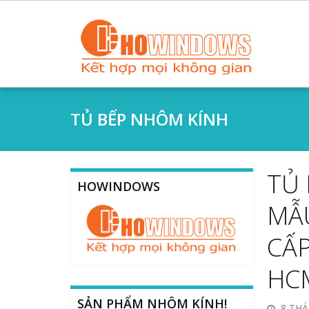
TỦ BẾP NHÔM KÍNH
TỦ 
HOWINDOWS
MẪ
CẤP
HC
SẢN PHẨM NHÔM KÍNH!
8 THÁ