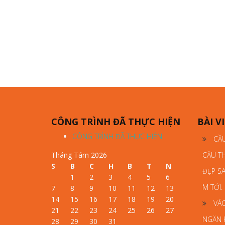
CÔNG TRÌNH ĐÃ THỰC HIỆN
BÀI V
CÔNG TRÌNH ĐÃ THỰC HIỆN
CẦ
Tháng Tám 2026
CẦU T
S
B
C
H
B
T
N
ĐẸP SA
1
2
3
4
5
6
M TỚI.
7
8
9
10
11
12
13
14
15
16
17
18
19
20
VÁ
21
22
23
24
25
26
27
NGĂN 
28
29
30
31