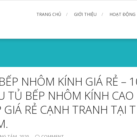
TRANG CHỦ
GIỚI THIỆU
HOẠT ĐỘNG
BẾP NHÔM KÍNH GIÁ RẺ – 
U TỦ BẾP NHÔM KÍNH CAO
 GIÁ RẺ CẠNH TRANH TẠI T
M.
NG TÁM, 2020
COMMENT