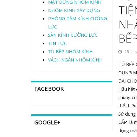
MẶT DỰNG NHÔM KÍNH
TI
NHÔM KÍNH XÂY DỰNG
PHÒNG TẮM KÍNH CƯỜNG
NHẤ
LỰC
BẾP
SÀN KÍNH CƯỜNG LỰC
TIN TỨC
TỦ BẾP NHÔM KÍNH
19 TH
VÁCH NGĂN NHÔM KÍNH
TỦ BẾP 
DỤNG M
ĐẠI CHO
FACEBOOK
Hầu hết 
chung cư
thể thiế
Sử dụng
GOOGLE+
CẤP là m
dụng mà 