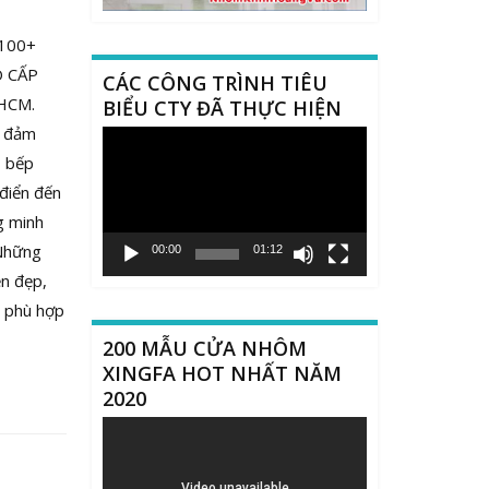
100+
 CẤP
CÁC CÔNG TRÌNH TIÊU
HCM.
BIỂU CTY ĐÃ THỰC HIỆN
 đảm
Trình
ủ bếp
chơi
 điển đến
Video
ng minh
 Những
00:00
01:12
ền đẹp,
t phù hợp
200 MẪU CỬA NHÔM
XINGFA HOT NHẤT NĂM
2020
Trình
chơi
Video