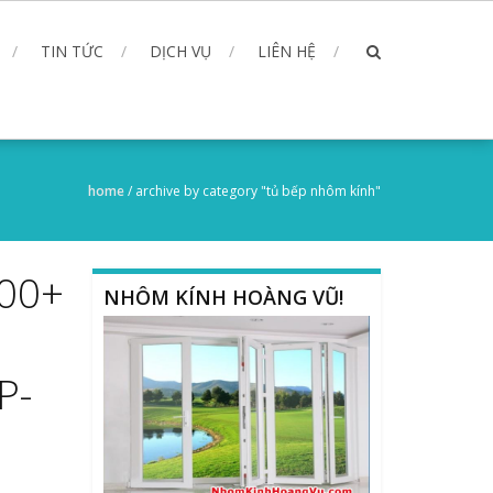
TIN TỨC
DỊCH VỤ
LIÊN HỆ
home
/
archive by category "tủ bếp nhôm kính"
100+
NHÔM KÍNH HOÀNG VŨ!
P-