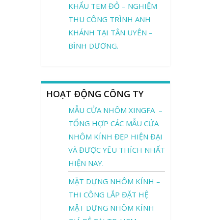
KHẨU TEM ĐỎ – NGHIỆM
THU CÔNG TRÌNH ANH
KHÁNH TẠI TÂN UYÊN –
BÌNH DƯƠNG.
HOẠT ĐỘNG CÔNG TY
MẪU CỬA NHÔM XINGFA –
TỔNG HỢP CÁC MẪU CỬA
NHÔM KÍNH ĐẸP HIỆN ĐẠI
VÀ ĐƯỢC YÊU THÍCH NHẤT
HIỆN NAY.
MẶT DỰNG NHÔM KÍNH –
THI CÔNG LẮP ĐẶT HỆ
MẶT DỰNG NHÔM KÍNH