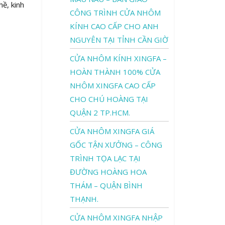
hề, kinh
CÔNG TRÌNH CỬA NHÔM
KÍNH CAO CẤP CHO ANH
NGUYÊN TẠI TỈNH CẦN GIỜ
CỬA NHÔM KÍNH XINGFA –
HOÀN THÀNH 100% CỬA
NHÔM XINGFA CAO CẤP
CHO CHÚ HOÀNG TẠI
QUẬN 2 TP.HCM.
CỬA NHÔM XINGFA GIÁ
GỐC TẬN XƯỞNG – CÔNG
TRÌNH TỌA LẠC TẠI
ĐƯỜNG HOÀNG HOA
THÁM – QUẬN BÌNH
THẠNH.
CỬA NHÔM XINGFA NHẬP