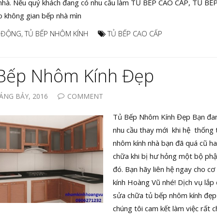
nhà. Nếu quý khách đang có nhu cầu làm TỦ BẾP CAO CẤP, TỦ 
 không gian bếp nhà mìn
 ĐỘNG
,
TỦ BẾP NHÔM KÍNH
TỦ BẾP CAO CẤP
Bếp Nhôm Kính Đẹp
ÁNG BẢY, 2016
COMMENT
Tủ Bếp Nhôm Kính Đẹp Bạn đa
nhu cầu thay mới khi hệ thống 
nhôm kính nhà bạn đã quá cũ h
chữa khi bị hư hỏng một bộ ph
đó. Bạn hãy liên hệ ngay cho c
kính Hoàng Vũ nhé! Dịch vụ lắp 
sửa chữa tủ bếp nhôm kính đẹp
chúng tôi cam kết làm việc rất 