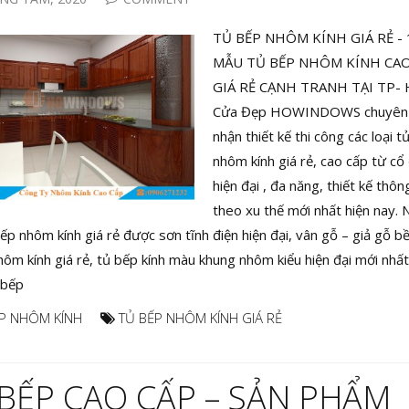
TỦ BẾP NHÔM KÍNH GIÁ RẺ - 
MẪU TỦ BẾP NHÔM KÍNH CAO
GIÁ RẺ CẠNH TRANH TẠI TP- 
Cửa Đẹp HOWINDOWS chuyên
nhận thiết kế thi công các loại t
nhôm kính giá rẻ, cao cấp từ cổ
hiện đại , đa năng, thiết kế thô
theo xu thế mới nhất hiện nay.
ếp nhôm kính giá rẻ được sơn tĩnh điện hiện đại, vân gỗ – giả gỗ b
hôm kính giá rẻ, tủ bếp kính màu khung nhôm kiểu hiện đại mới nhấ
 bếp
P NHÔM KÍNH
TỦ BẾP NHÔM KÍNH GIÁ RẺ
BẾP CAO CẤP – SẢN PHẨM