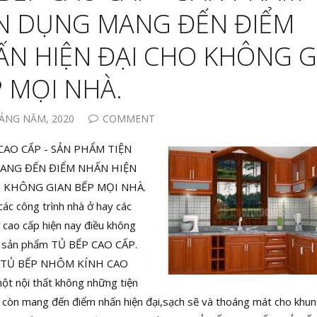
ỆN DỤNG MANG ĐẾN ĐIỂM
N HIỆN ĐẠI CHO KHÔNG G
 MỌI NHÀ.
ÁNG NĂM, 2020
COMMENT
CAO CẤP - SẢN PHẨM TIỆN
ANG ĐẾN ĐIỂM NHẤN HIỆN
 KHÔNG GIAN BẾP MỌI NHÀ.
các công trình nhà ở hay các
 cao cấp hiện nay điều không
u sản phẩm TỦ BẾP CAO CẤP.
 TỦ BẾP NHÔM KÍNH CAO
ột nội thất không những tiện
còn mang đến điểm nhấn hiện đại,sạch sẽ và thoáng mát cho khu