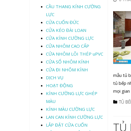
CẦU THANG KÍNH CƯỜNG
LỰC
CỬA CUỐN ĐỨC
CỬA KÉO ĐÀI LOAN
CỬA KÍNH CƯỜNG LỰC
CỬA NHÔM CAO CẤP
CỬA NHÔM LÕI THÉP uPVC
CỬA SỔ NHÔM KÍNH
CỬA ĐI NHÔM KÍNH
mẫu tủ b
DỊCH VỤ
tủ bếp n
HOẠT ĐỘNG
mọi gian
KÍNH CƯỜNG LỰC GHÉP
MÀU
TỦ BẾ
KÍNH MÀU CƯỜNG LỰC
LAN CAN KÍNH CƯỜNG LỰC
TỦ 
LẮP ĐẶT CỬA CUỐN