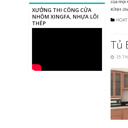
của mọi 
KÍNH cho
XƯỞNG THI CÔNG CỬA
NHÔM XINGFA, NHỰA LÕI
HOẠT
THÉP
Tủ 
25 TH