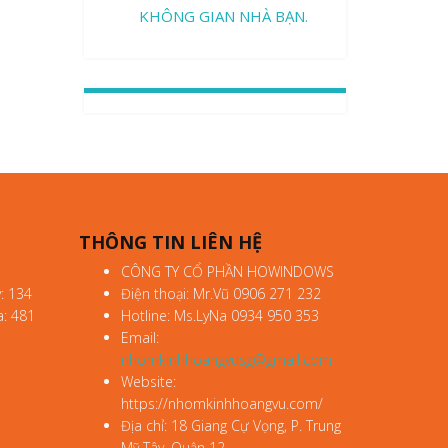
KHÔNG GIAN NHÀ BẠN.
THÔNG TIN LIÊN HỆ
CÔNG TY CỔ PHẦN HOWINDOWS
: 134
Điện thoại: Mr.Vũ 0906 271 232
a: 481
Hotline: Ms.LyNa 0934 950 353
Email:
nhomkinhhoangvusg@gmail.com
Website:
https://nhomkinhhoangvu.com/
Địa chỉ: 18 Giang Cự Vọng, P. Trung
Mỹ Tây, Quận 12