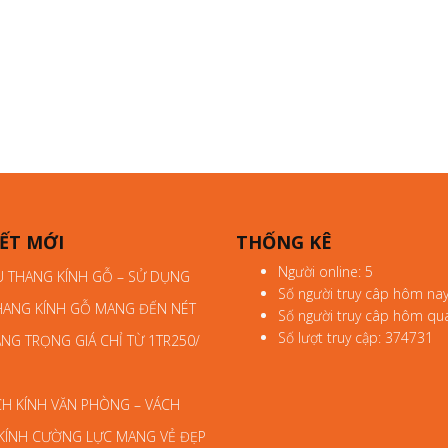
IẾT MỚI
THỐNG KÊ
Người online: 5
U THANG KÍNH GỖ – SỬ DỤNG
Số người truy câp hôm nay
HANG KÍNH GỖ MANG ĐẾN NÉT
Số người truy câp hôm qu
Số lượt truy cập: 374731
NG TRỌNG GIÁ CHỈ TỪ 1TR250/
CH KÍNH VĂN PHÒNG – VÁCH
KÍNH CƯỜNG LỰC MANG VẺ ĐẸP