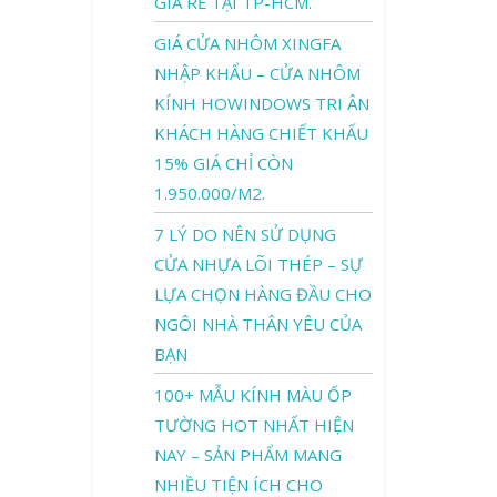
GIÁ RẺ TẠI TP-HCM.
GIÁ CỬA NHÔM XINGFA
NHẬP KHẨU – CỬA NHÔM
KÍNH HOWINDOWS TRI ÂN
KHÁCH HÀNG CHIẾT KHẤU
15% GIÁ CHỈ CÒN
1.950.000/M2.
7 LÝ DO NÊN SỬ DỤNG
CỬA NHỰA LÕI THÉP – SỰ
LỰA CHỌN HÀNG ĐẦU CHO
NGÔI NHÀ THÂN YÊU CỦA
BẠN
100+ MẪU KÍNH MÀU ỐP
TƯỜNG HOT NHẤT HIỆN
NAY – SẢN PHẨM MANG
NHIỀU TIỆN ÍCH CHO