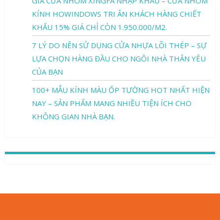
GIÁ CỬA NHÔM XINGFA NHẬP KHẨU – CỬA NHÔM
KÍNH HOWINDOWS TRI ÂN KHÁCH HÀNG CHIẾT
KHẤU 15% GIÁ CHỈ CÒN 1.950.000/M2.
7 LÝ DO NÊN SỬ DỤNG CỬA NHỰA LÕI THÉP – SỰ
LỰA CHỌN HÀNG ĐẦU CHO NGÔI NHÀ THÂN YÊU
CỦA BẠN
100+ MẪU KÍNH MÀU ỐP TƯỜNG HOT NHẤT HIỆN
NAY – SẢN PHẨM MANG NHIỀU TIỆN ÍCH CHO
KHÔNG GIAN NHÀ BẠN.