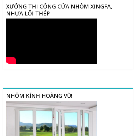
XƯỞNG THI CÔNG CỬA NHÔM XINGFA,
NHỰA LÕI THÉP
NHÔM KÍNH HOÀNG VŨ!