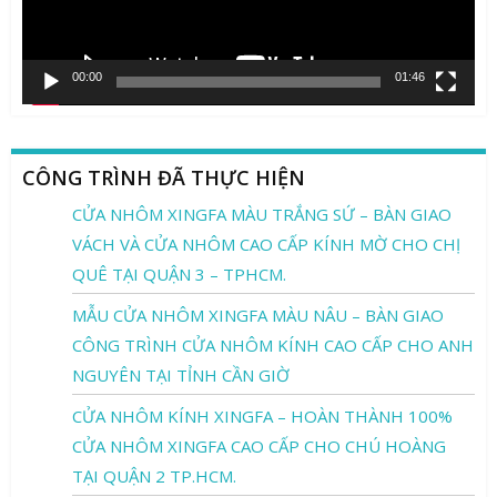
00:00
01:46
CÔNG TRÌNH ĐÃ THỰC HIỆN
CỬA NHÔM XINGFA MÀU TRẮNG SỨ – BÀN GIAO
VÁCH VÀ CỬA NHÔM CAO CẤP KÍNH MỜ CHO CHỊ
QUÊ TẠI QUẬN 3 – TPHCM.
MẪU CỬA NHÔM XINGFA MÀU NÂU – BÀN GIAO
CÔNG TRÌNH CỬA NHÔM KÍNH CAO CẤP CHO ANH
NGUYÊN TẠI TỈNH CẦN GIỜ
CỬA NHÔM KÍNH XINGFA – HOÀN THÀNH 100%
CỬA NHÔM XINGFA CAO CẤP CHO CHÚ HOÀNG
TẠI QUẬN 2 TP.HCM.