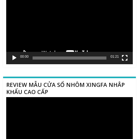
chơi
Video
00:00
01:21
REVIEW MẪU CỬA SỔ NHÔM XINGFA NHÂP
KHẨU CAO CẤP
Trình
chơi
Video