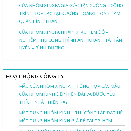
CỬA NHÔM XINGFA GIÁ GỐC TẬN XƯỞNG – CÔNG
TRÌNH TỌA LẠC TẠI ĐƯỜNG HOÀNG HOA THÁM –
QUẬN BÌNH THẠNH.
CỬA NHÔM XINGFA NHẬP KHẨU TEM ĐỎ –
NGHIỆM THU CÔNG TRÌNH ANH KHÁNH TẠI TÂN
UYÊN – BÌNH DƯƠNG.
HOẠT ĐỘNG CÔNG TY
MẪU CỬA NHÔM XINGFA – TỔNG HỢP CÁC MẪU
CỬA NHÔM KÍNH ĐẸP HIỆN ĐẠI VÀ ĐƯỢC YÊU
THÍCH NHẤT HIỆN NAY.
MẶT DỰNG NHÔM KÍNH – THI CÔNG LẮP ĐẶT HỆ
MẶT DỰNG NHÔM KÍNH GIÁ RẺ TẠI TP-HCM.