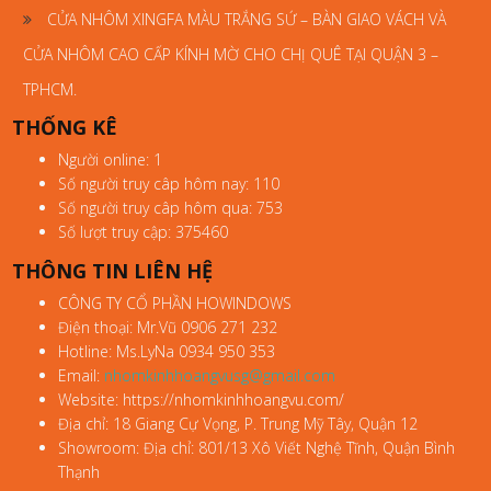
CỬA NHÔM XINGFA MÀU TRẮNG SỨ – BÀN GIAO VÁCH VÀ
CỬA NHÔM CAO CẤP KÍNH MỜ CHO CHỊ QUÊ TẠI QUẬN 3 –
TPHCM.
THỐNG KÊ
Người online: 1
Số người truy câp hôm nay: 110
Số người truy câp hôm qua: 753
Số lượt truy cập: 375460
THÔNG TIN LIÊN HỆ
CÔNG TY CỔ PHẦN HOWINDOWS
Điện thoại: Mr.Vũ 0906 271 232
Hotline: Ms.LyNa 0934 950 353
Email:
nhomkinhhoangvusg@gmail.com
Website: https://nhomkinhhoangvu.com/
Địa chỉ: 18 Giang Cự Vọng, P. Trung Mỹ Tây, Quận 12
Showroom: Địa chỉ: 801/13 Xô Viết Nghệ Tĩnh, Quận Bình
Thạnh