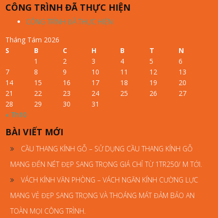
CÔNG TRÌNH ĐÃ THỰC HIỆN
CÔNG TRÌNH ĐÃ THỰC HIỆN
Tháng Tám 2026
S
B
C
H
B
T
N
1
2
3
4
5
6
7
8
9
10
11
12
13
14
15
16
17
18
19
20
21
22
23
24
25
26
27
28
29
30
31
« Th10
BÀI VIẾT MỚI
CẦU THANG KÍNH GỖ – SỬ DỤNG CẦU THANG KÍNH GỖ
MANG ĐẾN NÉT ĐẸP SANG TRỌNG GIÁ CHỈ TỪ 1TR250/ M TỚI.
VÁCH KÍNH VĂN PHÒNG – VÁCH NGĂN KÍNH CƯỜNG LỰC
MANG VẺ ĐẸP SANG TRỌNG VÀ THOÁNG MÁT ĐẢM BẢO AN
TOÀN MỌI CÔNG TRÌNH.