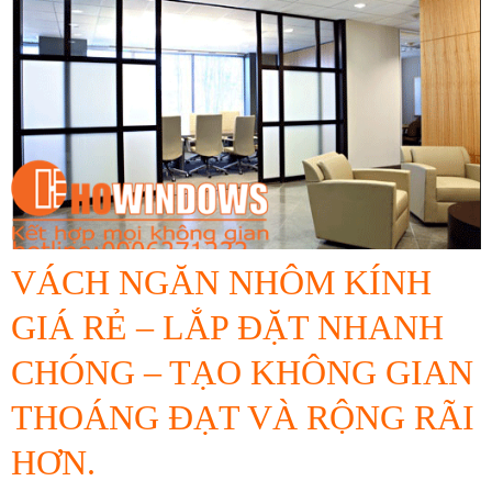
VÁCH NGĂN NHÔM KÍNH
GIÁ RẺ – LẮP ĐẶT NHANH
CHÓNG – TẠO KHÔNG GIAN
THOÁNG ĐẠT VÀ RỘNG RÃI
HƠN.