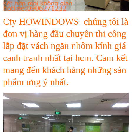
Cty HOWINDOWS chúng tôi là
đơn vị hàng đầu chuyên thi công
lắp đặt vách ngăn nhôm kính giá
cạnh tranh nhất tại hcm. Cam kết
mang đến khách hàng những sản
phẩm ưng ý nhất.