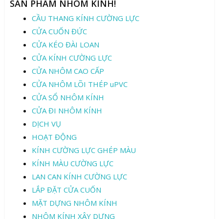
SẢN PHẨM NHÔM KÍNH!
CẦU THANG KÍNH CƯỜNG LỰC
CỬA CUỐN ĐỨC
CỬA KÉO ĐÀI LOAN
CỬA KÍNH CƯỜNG LỰC
CỬA NHÔM CAO CẤP
CỬA NHÔM LÕI THÉP uPVC
CỬA SỔ NHÔM KÍNH
CỬA ĐI NHÔM KÍNH
DỊCH VỤ
HOẠT ĐỘNG
KÍNH CƯỜNG LỰC GHÉP MÀU
KÍNH MÀU CƯỜNG LỰC
LAN CAN KÍNH CƯỜNG LỰC
LẮP ĐẶT CỬA CUỐN
MẶT DỰNG NHÔM KÍNH
NHÔM KÍNH XÂY DỰNG