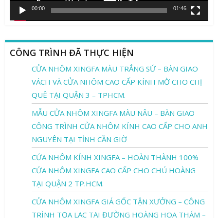
00:00
01:46
CÔNG TRÌNH ĐÃ THỰC HIỆN
CỬA NHÔM XINGFA MÀU TRẮNG SỨ – BÀN GIAO
VÁCH VÀ CỬA NHÔM CAO CẤP KÍNH MỜ CHO CHỊ
QUÊ TẠI QUẬN 3 – TPHCM.
MẪU CỬA NHÔM XINGFA MÀU NÂU – BÀN GIAO
CÔNG TRÌNH CỬA NHÔM KÍNH CAO CẤP CHO ANH
NGUYÊN TẠI TỈNH CẦN GIỜ
CỬA NHÔM KÍNH XINGFA – HOÀN THÀNH 100%
CỬA NHÔM XINGFA CAO CẤP CHO CHÚ HOÀNG
TẠI QUẬN 2 TP.HCM.
CỬA NHÔM XINGFA GIÁ GỐC TẬN XƯỞNG – CÔNG
TRÌNH TỌA LẠC TẠI ĐƯỜNG HOÀNG HOA THÁM –