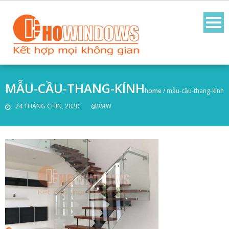
MẪU-CẦU-THANG-KÍNH
home
/
mẫu-cầu-thang-kính
24 THÁNG CHÍN, 2020
@DMIN