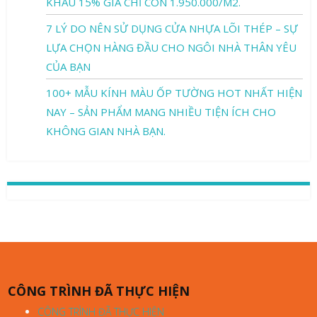
KHẤU 15% GIÁ CHỈ CÒN 1.950.000/M2.
7 LÝ DO NÊN SỬ DỤNG CỬA NHỰA LÕI THÉP – SỰ
LỰA CHỌN HÀNG ĐẦU CHO NGÔI NHÀ THÂN YÊU
CỦA BẠN
100+ MẪU KÍNH MÀU ỐP TƯỜNG HOT NHẤT HIỆN
NAY – SẢN PHẨM MANG NHIỀU TIỆN ÍCH CHO
KHÔNG GIAN NHÀ BẠN.
CÔNG TRÌNH ĐÃ THỰC HIỆN
CÔNG TRÌNH ĐÃ THỰC HIỆN