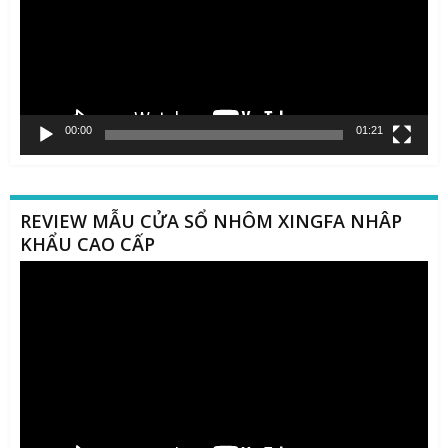
00:00
01:21
REVIEW MẪU CỬA SỔ NHÔM XINGFA NHÂP
KHẨU CAO CẤP
Trình
chơi
Video