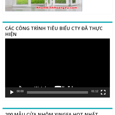
CÁC CÔNG TRÌNH TIÊU BIỂU CTY ĐÃ THỰC
HIỆN
Trình
chơi
Video
00:00
01:12
200 MẪU CỬA NHÔM XINGFA HOT NHẤT