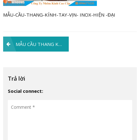
MẪU-CẦU-THANG-KÍNH-TAY-VỊN- INOX-HIỆN -ĐẠI
Điều
MẪU CẦU THANG KÍNH – 20 MẪU CẦU THANG KÍNH KÍNH CƯỜNG LỰC GIÁ RẺ TRỌN BỘ 1TR2 / M2 .
hướng
bài
viết
Trả lời
Social connect: