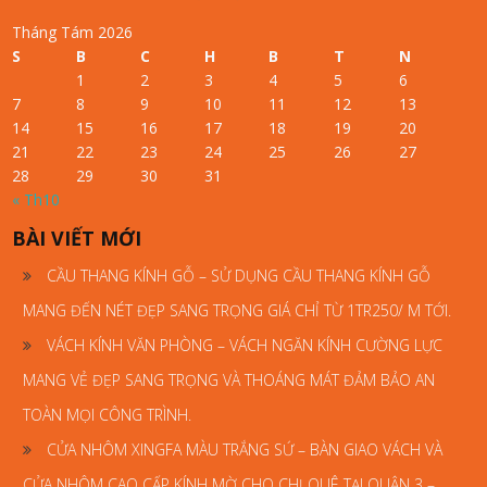
Tháng Tám 2026
S
B
C
H
B
T
N
1
2
3
4
5
6
7
8
9
10
11
12
13
14
15
16
17
18
19
20
21
22
23
24
25
26
27
28
29
30
31
« Th10
BÀI VIẾT MỚI
CẦU THANG KÍNH GỖ – SỬ DỤNG CẦU THANG KÍNH GỖ
MANG ĐẾN NÉT ĐẸP SANG TRỌNG GIÁ CHỈ TỪ 1TR250/ M TỚI.
VÁCH KÍNH VĂN PHÒNG – VÁCH NGĂN KÍNH CƯỜNG LỰC
MANG VẺ ĐẸP SANG TRỌNG VÀ THOÁNG MÁT ĐẢM BẢO AN
TOÀN MỌI CÔNG TRÌNH.
CỬA NHÔM XINGFA MÀU TRẮNG SỨ – BÀN GIAO VÁCH VÀ
CỬA NHÔM CAO CẤP KÍNH MỜ CHO CHỊ QUÊ TẠI QUẬN 3 –