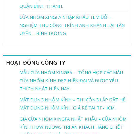
QUẬN BÌNH THẠNH.
CỬA NHÔM XINGFA NHẬP KHẨU TEM ĐỎ –
NGHIỆM THU CÔNG TRÌNH ANH KHÁNH TẠI TÂN
UYÊN – BÌNH DƯƠNG.
HOẠT ĐỘNG CÔNG TY
MẪU CỬA NHÔM XINGFA – TỔNG HỢP CÁC MẪU
CỬA NHÔM KÍNH ĐẸP HIỆN ĐẠI VÀ ĐƯỢC YÊU
THÍCH NHẤT HIỆN NAY.
MẶT DỰNG NHÔM KÍNH – THI CÔNG LẮP ĐẶT HỆ
MẶT DỰNG NHÔM KÍNH GIÁ RẺ TẠI TP-HCM.
GIÁ CỬA NHÔM XINGFA NHẬP KHẨU – CỬA NHÔM
KÍNH HOWINDOWS TRI ÂN KHÁCH HÀNG CHIẾT