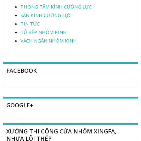
PHÒNG TẮM KÍNH CƯỜNG LỰC
SÀN KÍNH CƯỜNG LỰC
TIN TỨC
TỦ BẾP NHÔM KÍNH
VÁCH NGĂN NHÔM KÍNH
FACEBOOK
GOOGLE+
XƯỞNG THI CÔNG CỬA NHÔM XINGFA,
NHỰA LÕI THÉP