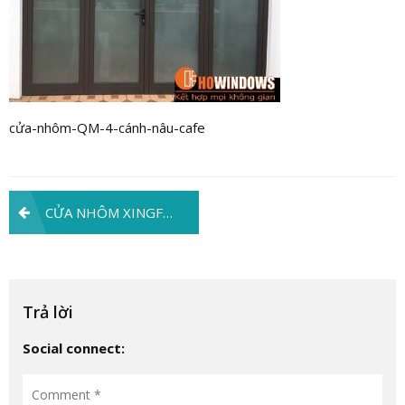
cửa-nhôm-QM-4-cánh-nâu-cafe
Điều
CỬA NHÔM XINGFA 4 CÁNH – ĐÁP ỨNG TỐI ĐA KHÔNG GIAN RỘNG KHI MỞ CỬA.
hướng
bài
viết
Trả lời
Social connect: