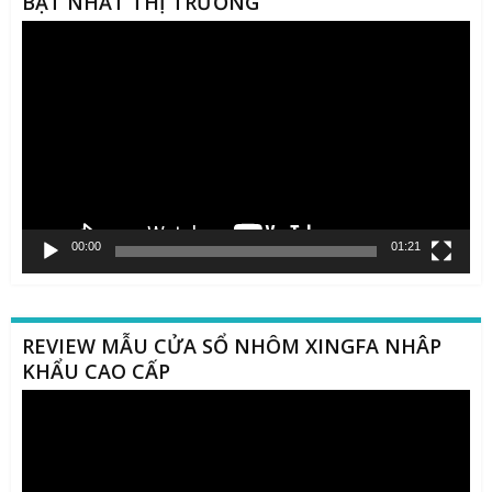
BẬT NHẤT THỊ TRƯỜNG
Trình
chơi
Video
00:00
01:21
REVIEW MẪU CỬA SỔ NHÔM XINGFA NHÂP
KHẨU CAO CẤP
Trình
chơi
Video