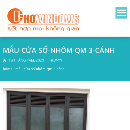
MẪU-CỬA-SỔ-NHÔM-QM-3-CÁNH
18 THÁNG TÁM, 2020
@DMIN
home
/
mẫu-cửa-sổ-nhôm-qm-3-cánh