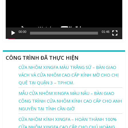
00:00
01:46
CÔNG TRÌNH ĐÃ THỰC HIỆN
CỬA NHÔM XINGFA MÀU TRẮNG SỨ – BÀN GIAO
VÁCH VÀ CỬA NHÔM CAO CẤP KÍNH MỜ CHO CHỊ
QUÊ TẠI QUẬN 3 – TPHCM.
MẪU CỬA NHÔM XINGFA MÀU NÂU – BÀN GIAO
CÔNG TRÌNH CỬA NHÔM KÍNH CAO CẤP CHO ANH
NGUYÊN TẠI TỈNH CẦN GIỜ
CỬA NHÔM KÍNH XINGFA – HOÀN THÀNH 100%
CỬA NHÔM XINGFA CAO CẤP CHO CHÚ HOÀNG