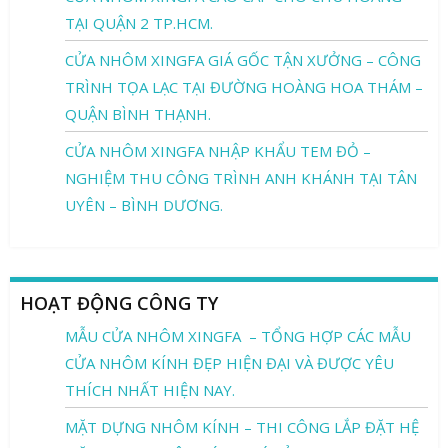
TẠI QUẬN 2 TP.HCM.
CỬA NHÔM XINGFA GIÁ GỐC TẬN XƯỞNG – CÔNG
TRÌNH TỌA LẠC TẠI ĐƯỜNG HOÀNG HOA THÁM –
QUẬN BÌNH THẠNH.
CỬA NHÔM XINGFA NHẬP KHẨU TEM ĐỎ –
NGHIỆM THU CÔNG TRÌNH ANH KHÁNH TẠI TÂN
UYÊN – BÌNH DƯƠNG.
HOẠT ĐỘNG CÔNG TY
MẪU CỬA NHÔM XINGFA – TỔNG HỢP CÁC MẪU
CỬA NHÔM KÍNH ĐẸP HIỆN ĐẠI VÀ ĐƯỢC YÊU
THÍCH NHẤT HIỆN NAY.
MẶT DỰNG NHÔM KÍNH – THI CÔNG LẮP ĐẶT HỆ