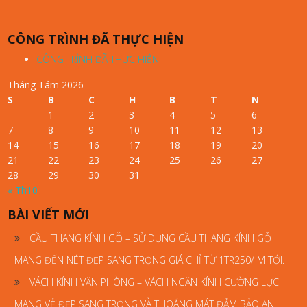
CÔNG TRÌNH ĐÃ THỰC HIỆN
CÔNG TRÌNH ĐÃ THỰC HIỆN
Tháng Tám 2026
S
B
C
H
B
T
N
1
2
3
4
5
6
7
8
9
10
11
12
13
14
15
16
17
18
19
20
21
22
23
24
25
26
27
28
29
30
31
« Th10
BÀI VIẾT MỚI
CẦU THANG KÍNH GỖ – SỬ DỤNG CẦU THANG KÍNH GỖ
MANG ĐẾN NÉT ĐẸP SANG TRỌNG GIÁ CHỈ TỪ 1TR250/ M TỚI.
VÁCH KÍNH VĂN PHÒNG – VÁCH NGĂN KÍNH CƯỜNG LỰC
MANG VẺ ĐẸP SANG TRỌNG VÀ THOÁNG MÁT ĐẢM BẢO AN