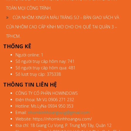
TOÀN MỌI CÔNG TRÌNH.
CỬA NHÔM XINGFA MÀU TRẮNG SỨ – BÀN GIAO VÁCH VÀ
CỬA NHÔM CAO CẤP KÍNH MỜ CHO CHỊ QUÊ TẠI QUẬN 3 –
TPHCM.
THỐNG KÊ
Người online: 1
Số người truy câp hôm nay: 741
Số người truy câp hôm qua: 481
Số lượt truy cập: 375338
THÔNG TIN LIÊN HỆ
CÔNG TY CỔ PHẦN HOWINDOWS
Điện thoại: Mr.Vũ 0906 271 232
Hotline: Ms.LyNa 0934 950 353
Email:
nhomkinhhoangvusg@gmail.com
Website: https://nhomkinhhoangvu.com/
Địa chỉ: 18 Giang Cự Vọng, P. Trung Mỹ Tây, Quận 12