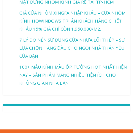
MẶT DỰNG NHÔM KÍNH GIÁ RẺ TẠI TP-HCM.
GIÁ CỬA NHÔM XINGFA NHẬP KHẨU – CỬA NHÔM
KÍNH HOWINDOWS TRI ÂN KHÁCH HÀNG CHIẾT
KHẤU 15% GIÁ CHỈ CÒN 1.950.000/M2.
7 LÝ DO NÊN SỬ DỤNG CỬA NHỰA LÕI THÉP – SỰ
LỰA CHỌN HÀNG ĐẦU CHO NGÔI NHÀ THÂN YÊU
CỦA BẠN
100+ MẪU KÍNH MÀU ỐP TƯỜNG HOT NHẤT HIỆN
NAY – SẢN PHẨM MANG NHIỀU TIỆN ÍCH CHO
KHÔNG GIAN NHÀ BẠN.